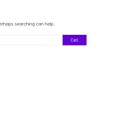
Perhaps searching can help.