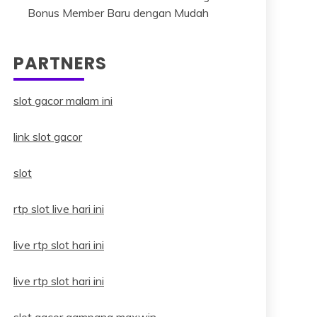
Bonus Member Baru dengan Mudah
PARTNERS
slot gacor malam ini
link slot gacor
slot
rtp slot live hari ini
live rtp slot hari ini
live rtp slot hari ini