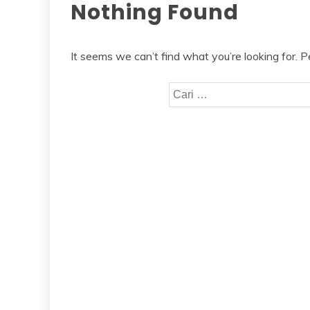
Nothing Found
It seems we can’t find what you’re looking for. 
Cari
untuk: