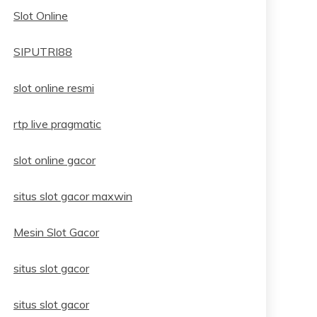
Slot Online
SIPUTRI88
slot online resmi
rtp live pragmatic
slot online gacor
situs slot gacor maxwin
Mesin Slot Gacor
situs slot gacor
situs slot gacor