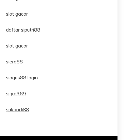
slot gacor
daftar siputri88
slot gacor
siera88
siagus88 login
sigra369
srikandi88