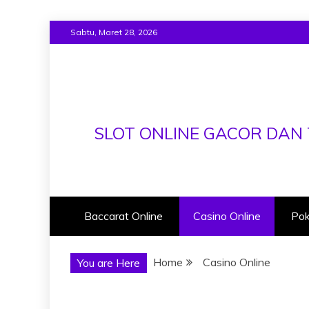
Skip
Sabtu, Maret 28, 2026
to
content
SLOT ONLINE GACOR DAN
Baccarat Online
Casino Online
Pok
Home
Casino Online
You are Here