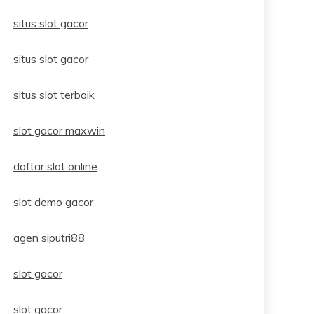
situs slot gacor
situs slot gacor
situs slot terbaik
slot gacor maxwin
daftar slot online
slot demo gacor
agen siputri88
slot gacor
slot gacor