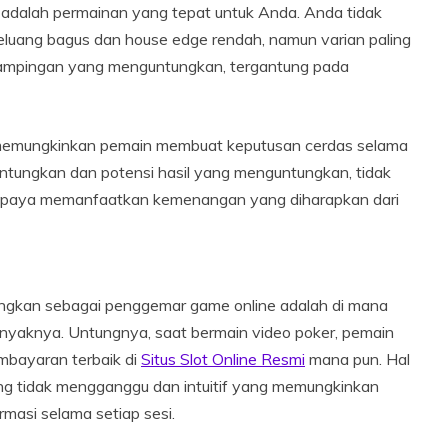
ck adalah permainan yang tepat untuk Anda. Anda tidak
uang bagus dan house edge rendah, namun varian paling
sampingan yang menguntungkan, tergantung pada
s, memungkinkan pemain membuat keputusan cerdas selama
ntungkan dan potensi hasil yang menguntungkan, tidak
erupaya memanfaatkan kemenangan yang diharapkan dari
bangkan sebagai penggemar game online adalah di mana
yaknya. Untungnya, saat bermain video poker, pemain
mbayaran terbaik di
Situs Slot Online Resmi
mana pun. Hal
ng tidak mengganggu dan intuitif yang memungkinkan
masi selama setiap sesi.