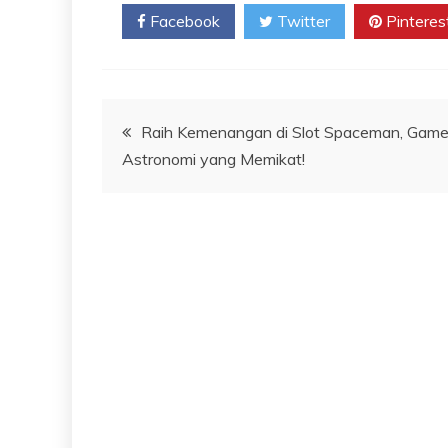
Facebook
Twitter
Pinteres
Navigasi
Raih Kemenangan di Slot Spaceman, Gam
Astronomi yang Memikat!
pos