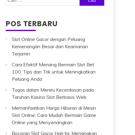
untuk:
POS TERBARU
Slot Online Gacor dengan Peluang
Kemenangan Besar dan Keamanan
Terjamin
Cara Efektif Menang Bermain Slot Bet
100: Tips dan Trik untuk Meningkatkan
Peluang Anda
Tugas dalam Meniru Kecerdasan pada
Taruhan Kasino Slot Berbasis Web
Memanfaatkan Harga Hiburan di Mesin
Slot Online: Cara Mudah Bermain Game
Online yang Menyenangkan
Bocoran Slot Gacor Hari Ini: Menangkan