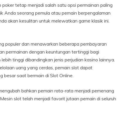
o poker tetap menjadi salah satu opsi permainan paling
 Baik Anda seorang pemula atau pemain berpengalaman
a akan kesulitan untuk melewatkan game klasik ini.
aling populer dan menawarkan beberapa pembayaran
pakan permainan dengan keuntungan tertinggi bagi
ebih tinggi dibandingkan jenis perjudian kasino lainnya.
olaan uang yang cerdas, pemain slot dapat
besar saat bermain di Slot Online.
 mengubah bahkan pemain rata-rata menjadi pemenang
sin slot telah menjadi favorit jutaan pemain di seluruh