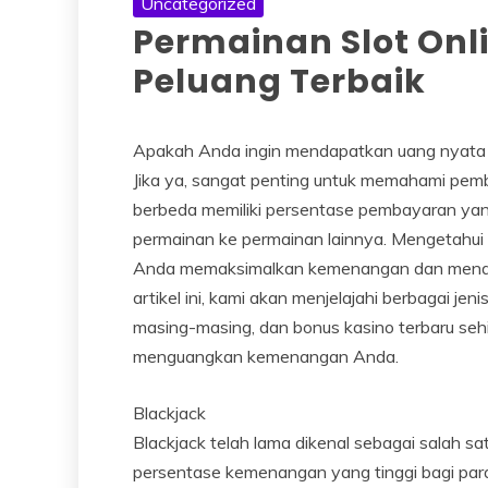
Uncategorized
Permainan Slot Onl
Peluang Terbaik
Apakah Anda ingin mendapatkan uang nyata 
Jika ya, sangat penting untuk memahami pemb
berbeda memiliki persentase pembayaran yang
permainan ke permainan lainnya. Mengetahui
Anda memaksimalkan kemenangan dan mendapa
artikel ini, kami akan menjelajahi berbagai j
masing-masing, dan bonus kasino terbaru se
menguangkan kemenangan Anda.
Blackjack
Blackjack telah lama dikenal sebagai salah s
persentase kemenangan yang tinggi bagi para