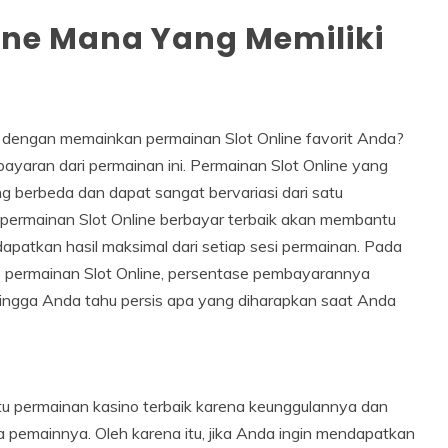
ine Mana Yang Memiliki
dengan memainkan permainan Slot Online favorit Anda?
ayaran dari permainan ini. Permainan Slot Online yang
 berbeda dan dapat sangat bervariasi dari satu
 permainan Slot Online berbayar terbaik akan membantu
tkan hasil maksimal dari setiap sesi permainan. Pada
enis permainan Slot Online, persentase pembayarannya
hingga Anda tahu persis apa yang diharapkan saat Anda
atu permainan kasino terbaik karena keunggulannya dan
 pemainnya. Oleh karena itu, jika Anda ingin mendapatkan